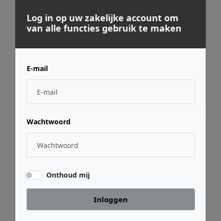
Log in op uw zakelijke account om
van alle functies gebruik te maken
Seeburg-acoustic-line
Seeburg-acoustic-line
E-mail
iBeam Master white
iBeam Slave White
€ 6.164,95
€ 4.392,30
Wachtwoord
Onthoud mij
Inloggen