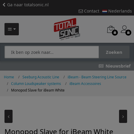
Ga naar totalsonic.nl
Contact
Nederlands
Zoeken
Nieuwsbrief
Home
Seeburg Acoustic Line
iBeam - Beam Steering Line Source
Column Loudspeaker systems
iBeam Accessoires
Monopod Slave for iBeam White
Monopod Slave for iBeam White