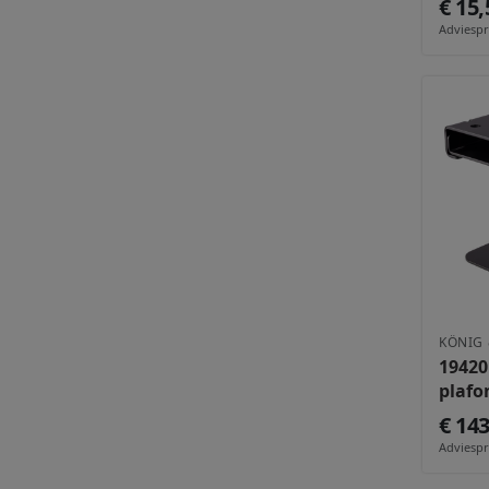
€ 15,
Adviespri
KÖNIG 
19420
plafo
€ 14
Adviespri