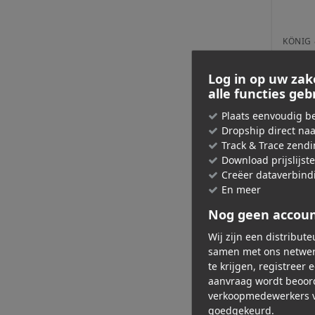
KÖNIG 
19656
Log in op uw zak
alle functies ge
€ 15,
Adviespri
Plaats eenvoudig be
Dropship direct na
Track & Trace zend
Download prijslijst
Creëer dataverbind
En meer
Nog geen accou
Wij zijn een distribut
samen met ons netwer
te krijgen, registreer 
aanvraag wordt beoor
verkoopmedewerkers v
goedgekeurd.
KÖNIG 