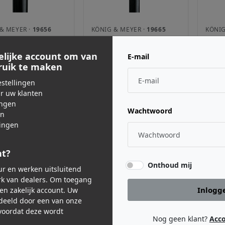
& MEYER ·
19656
KÖNIG & MEYER ·
19665
KÖNIG
 Flensadapter
19665 Flensadapter
1967
kant
elijke account om van
E-mail
bruik te maken
90
€ 30,90
€ 49
js incl. BTW
Adviesprijs incl. BTW
Adviesp
stellingen
ar uw klanten
ingen
Wachtwoord
en
ingen
nt?
Onthoud mij
eur en werken uitsluitend
k van dealers. Om toegang
Inlogg
een zakelijk account. Uw
deeld door een van onze
oordat deze wordt
Nog geen klant?
Acc
& MEYER ·
195/8
KÖNIG & MEYER ·
195/8W
KÖNIG