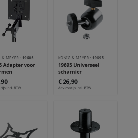
 & MEYER ·
19685
KÖNIG & MEYER ·
19695
5 Adapter voor
19695 Universeel
ermen
scharnier
,90
€ 26,90
rijs incl. BTW
Adviesprijs incl. BTW