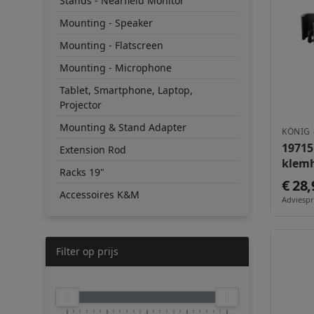
Stands - Nearfield Monitor
Mounting - Speaker
Mounting - Flatscreen
Mounting - Microphone
Tablet, Smartphone, Laptop,
Projector
Mounting & Stand Adapter
KÖNIG 
19715
Extension Rod
klem
Racks 19"
€ 28,
Accessoires K&M
Adviespri
Filter op prijs