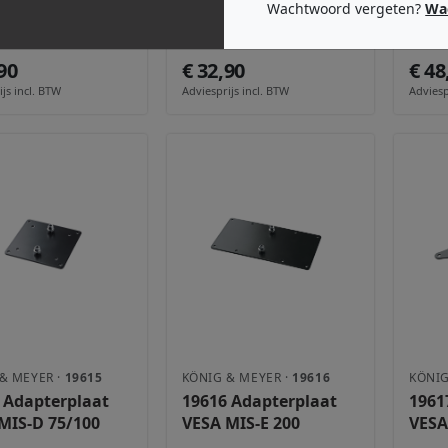
Wachtwoord vergeten?
Wa
195/8W
1961
ageadapter
Montageadapter wit
90
€ 32,90
€ 48
js incl. BTW
Adviesprijs incl. BTW
Adviesp
& MEYER ·
19615
KÖNIG & MEYER ·
19616
KÖNIG
 Adapterplaat
19616 Adapterplaat
1961
MIS-D 75/100
VESA MIS-E 200
VESA