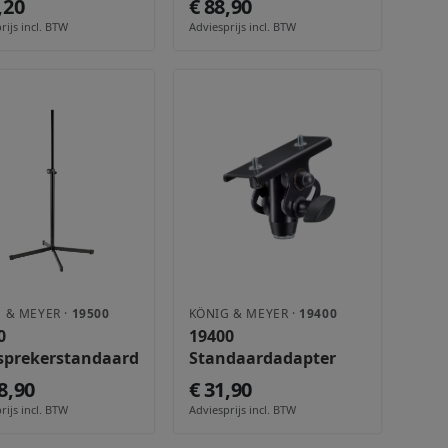
,20
€ 88,90
rijs incl. BTW
Adviesprijs incl. BTW
 & MEYER ·
19500
KÖNIG & MEYER ·
19400
0
19400
sprekerstandaard
Standaardadapter
8,90
€ 31,90
rijs incl. BTW
Adviesprijs incl. BTW