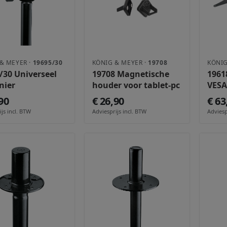
& MEYER ·
19695/30
KÖNIG & MEYER ·
19708
KÖNIG
/30 Universeel
19708 Magnetische
1961
nier
houder voor tablet-pc
VESA
90
€ 26,90
€ 63
js incl. BTW
Adviesprijs incl. BTW
Adviesp