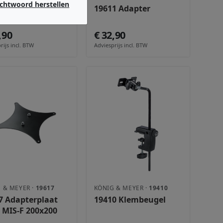
chtwoord herstellen
0 Adapter
19611 Adapter
,90
€ 32,90
rijs incl. BTW
Adviesprijs incl. BTW
 & MEYER ·
19617
KÖNIG & MEYER ·
19410
7 Adapterplaat
19410 Klembeugel
 MIS-F 200x200