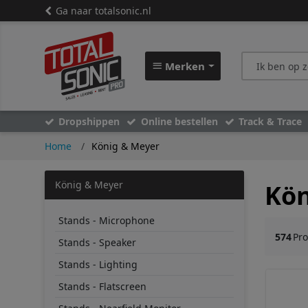
Ga naar totalsonic.nl
Merken
Dropshippen
Online bestellen
Track & Trace
Home
König & Meyer
König & Meyer
Kön
Stands - Microphone
574
Pr
Stands - Speaker
Stands - Lighting
Stands - Flatscreen