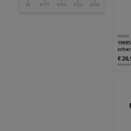
€0
€175
€349
€524
€698
KÖNIG 
19695
schar
€ 26,
Adviespri