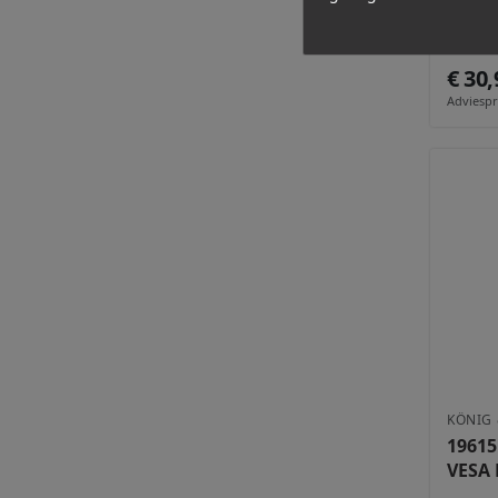
195/8
Mont
€ 30,
Adviespri
KÖNIG 
19615
VESA 