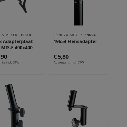
 & MEYER ·
19618
KÖNIG & MEYER ·
19654
8 Adapterplaat
19654 Flensadapter
 MIS-F 400x400
,90
€ 5,80
rijs incl. BTW
Adviesprijs incl. BTW