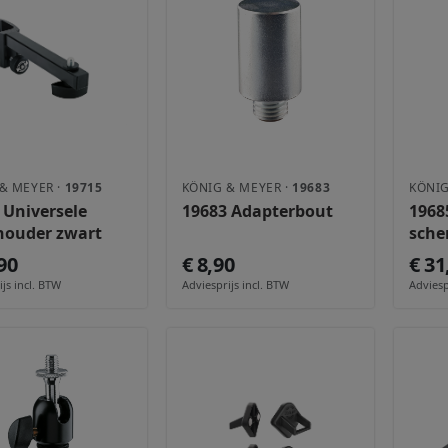
& MEYER ·
19715
KÖNIG & MEYER ·
19683
KÖNIG
 Universele
19683 Adapterbout
1968
houder zwart
sch
90
€ 8,90
€ 31
js incl. BTW
Adviesprijs incl. BTW
Adviesp