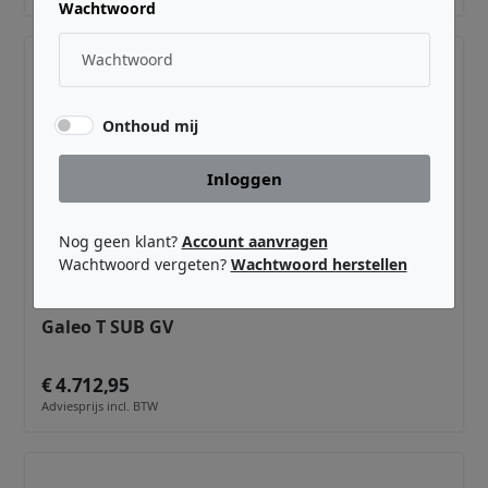
Wachtwoord
Onthoud mij
Inloggen
Nog geen klant?
Account aanvragen
Wachtwoord vergeten?
Wachtwoord herstellen
SEEBURG ACOUSTIC LINE ·
00430/GV
Galeo T SUB GV
€ 4.712,95
Adviesprijs incl. BTW