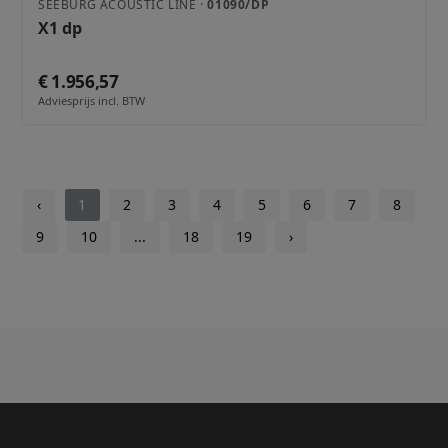
SEEBURG ACOUSTIC LINE ·
01090/DP
X1 dp
€ 1.956,57
Adviesprijs incl. BTW
‹
1
2
3
4
5
6
7
8
9
10
...
18
19
›