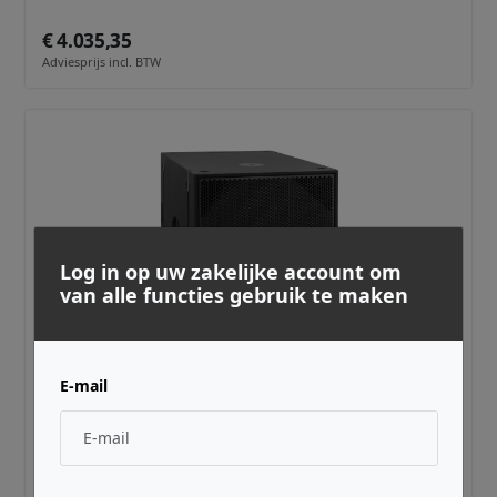
€ 4.035,35
Adviesprijs incl. BTW
Log in op uw zakelijke account om
van alle functies gebruik te maken
SEEBURG ACOUSTIC LINE ·
00415
E-mail
GALEO C Sub
€ 3.801,82
Adviesprijs incl. BTW