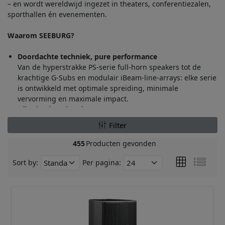
– en wordt wereldwijd ingezet in theaters, conferentiezalen,
sporthallen én evenementen.
Waarom SEEBURG?
Doordachte techniek, pure performance
Van de hyperstrakke PS‑serie full‑horn speakers tot de
krachtige G‑Subs en modulair iBeam‑line‑arrays: elke serie
is ontwikkeld met optimale spreiding, minimale
vervorming en maximale impact.
Alles in eigen hand
SEEBURG ontwikkelt en bouwt én beheert (zelf‑powered)
Filter
luidsprekersystemen en bijbehorende elektronica –
waaronder DSP‑gebaseerde controllers en geïntegreerde
455
Producten gevonden
rack‑oplossingen – met topprestaties en strakke
productcontinuïteit als standaard.
Sort by:
Per pagina:
Slim netwerk‑ en audio‑beheer
Met de SEEBURG Network Manager, AES‑67 audio-
over‑Ethernet & API‑integratie kun je presets, delays,
EQ‑instellingen en firmware centraal beheren – zelfs op
afstand.