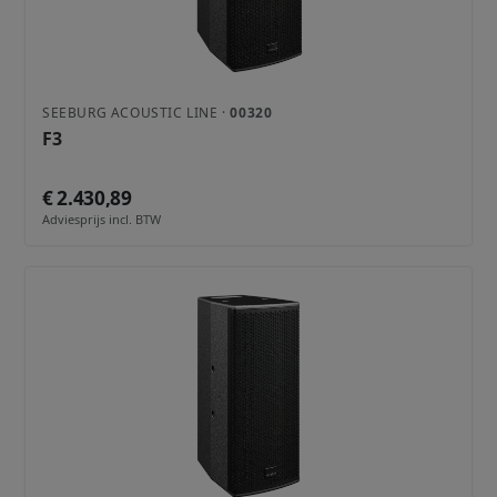
Ontdek welke SEEBURG-oplossing het beste past bij jouw
locatie, publiek of installatieproject. Of dat nu een strak
column‑systeem is voor een conferentie, een high‑impact
line‑array voor live‑events, of een modulair PA‑systeem voor
touring: wij laten je horen wat mogelijk is.
SEEBURG ACOUSTIC LINE ·
00320
F3
Vraag direct een demo of adviesgesprek aan bij Total Sonic.
€ 2.430,89
Adviesprijs incl. BTW