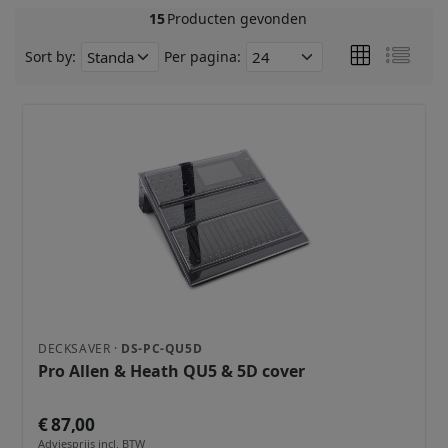
15
Producten gevonden
Sort by:
Per pagina:
DECKSAVER ·
DS-PC-QU5D
Pro Allen & Heath QU5 & 5D cover
€ 87,00
Adviesprijs incl. BTW