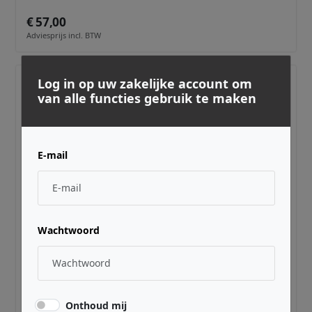
€ 57,00
Adviesprijs incl. BTW
Log in op uw zakelijke account om
van alle functies gebruik te maken
E-mail
Wachtwoord
DECKSAVER ·
RDPROP1642
PreSonus StudioLive 16.4.2 cover
€ 109,00
Adviesprijs incl. BTW
Onthoud mij