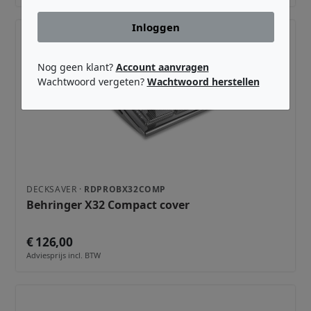
Inloggen
Nog geen klant?
Account aanvragen
Wachtwoord vergeten?
Wachtwoord herstellen
DECKSAVER ·
RDPROBX32COMP
Behringer X32 Compact cover
€ 126,00
Adviesprijs incl. BTW