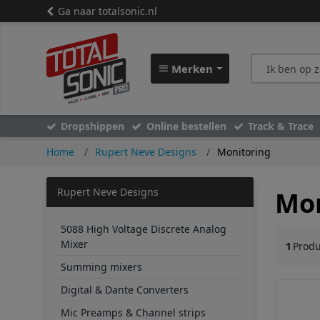
Ga naar totalsonic.nl
Merken
Dropshippen
Online bestellen
Track & Trace
Home
Rupert Neve Designs
Monitoring
Rupert Neve Designs
Mon
5088 High Voltage Discrete Analog
Mixer
1
Prod
Summing mixers
Digital & Dante Converters
Mic Preamps & Channel strips