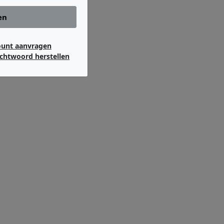
en
ount aanvragen
chtwoord herstellen