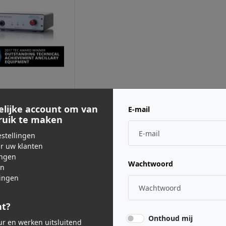
 NEVE DESIGNS ·
WRRNHP
elijke account om van
E-mail
bruik te maken
9,00
stellingen
js incl. BTW
ar uw klanten
ingen
Wachtwoord
en
ingen
nt?
Onthoud mij
eur en werken uitsluitend