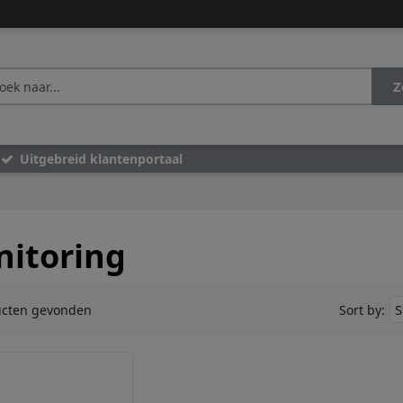
Z
Uitgebreid klantenportaal
itoring
ucten gevonden
Sort by: