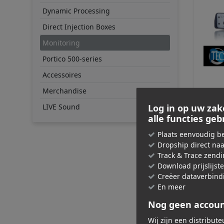
Dynamic Processing
Direct Injection Boxes
Monitoring
Portico 500-series
Accessoires
Merchandise
RUPERT
RNHP
LIVE Sound
Log in op uw zak
alle functies ge
€ 74
Plaats eenvoudig be
Adviespri
Dropship direct na
Track & Trace zend
Download prijslijst
Creëer dataverbind
En meer
Nog geen accou
Wij zijn een distribut