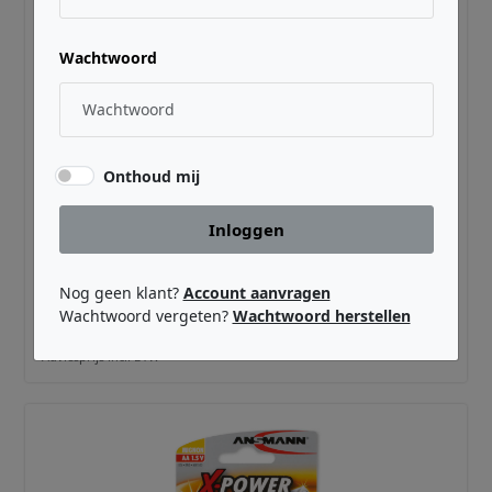
Wachtwoord
Onthoud mij
Inloggen
ANSMANN ·
ASXAA20
Alkaline X-Power AA 10 x 2-pcs in plastic
Nog geen klant?
Account aanvragen
Wachtwoord vergeten?
Wachtwoord herstellen
€ 14,99
Adviesprijs incl. BTW