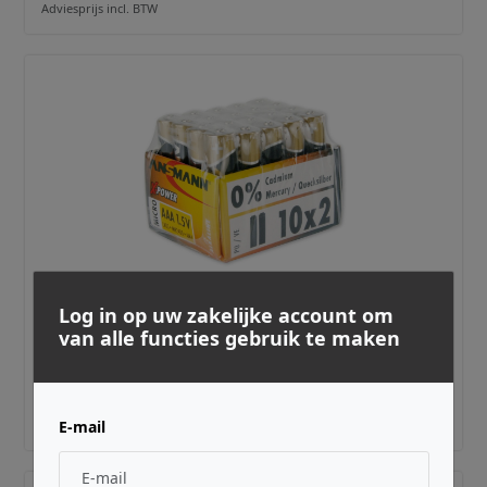
Adviesprijs incl. BTW
Log in op uw zakelijke account om
ANSMANN ·
ASXAAA20
van alle functies gebruik te maken
Alkaline X-Power AAA 10 x 2-pcs in plastic
€ 14,99
Adviesprijs incl. BTW
E-mail