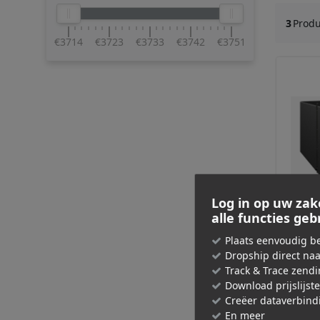
3
Prod
€3714
€3723
€3733
€3742
€3751
Log in op uw zak
alle functies ge
Plaats eenvoudig be
C Sub
Dropship direct na
Track & Trace zend
€ 3.7
Download prijslijst
Creëer dataverbind
Adviespri
En meer