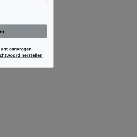
en
ount aanvragen
chtwoord herstellen