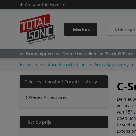
Ga naar totalsonic.nl
Merken
Dropshippen
Online bestellen
Track & Trace
Home
Seeburg Acoustic Line
Array Speaker syst
C-Series - Constant Curvature Array
C-S
C-Series Accessoires
De nieuwe
verticale
van 15° e
openlucht
Filter op prijs
te veel o
Extension