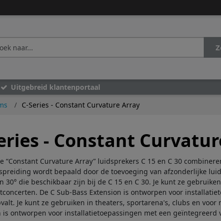
Z
Uitgebreid klantenportaal
ems
C-Series - Constant Curvature Array
eries - Constant Curvatur
 “Constant Curvature Array” luidsprekers C 15 en C 30 combineren
 spreiding wordt bepaald door de toevoeging van afzonderlijke luid
n 30° die beschikbaar zijn bij de C 15 en C 30. Je kunt ze gebruike
concerten. De C Sub-Bass Extension is ontworpen voor installatie
pvalt. Je kunt ze gebruiken in theaters, sportarena's, clubs en vo
 is ontworpen voor installatietoepassingen met een geïntegreerd vl