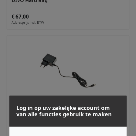
DIVO Hard Bag
€ 67,00
Adviesprijs incl. BTW
Log in op uw zakelijke account om
M-LIVE ·
MLBBEATPSU
van alle functies gebruik te maken
B.Beat X Power Supply Unit
€ 38,00