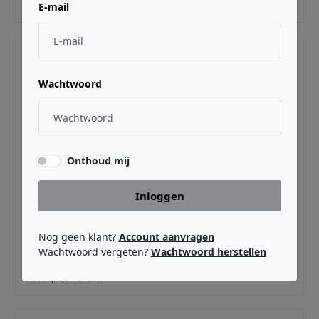
Adviesprijs incl. BTW
E-mail
Wachtwoord
Onthoud mij
Inloggen
M-LIVE ·
MLBBEATXHB
B.Beat X Hard Case
Nog geen klant?
Account aanvragen
Wachtwoord vergeten?
Wachtwoord herstellen
€ 78,00
Adviesprijs incl. BTW