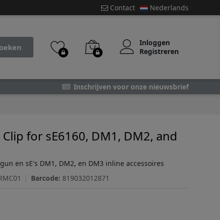
Contact
Nederlands
Inloggen
oeken
Registreren
Inschrijven voor onze nieuwsbrief
Clip for sE6160, DM1, DM2, and
tgun en sE's DM1, DM2, en DM3 inline accessoires
RMC01
Barcode:
819032012871