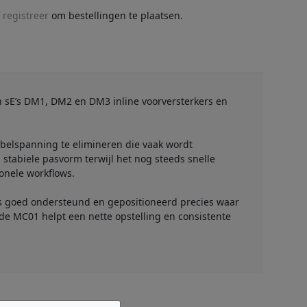
f
registreer
om bestellingen te plaatsen.
n sE’s DM1, DM2 en DM3 inline voorversterkers en
elspanning te elimineren die vaak wordt
 stabiele pasvorm terwijl het nog steeds snelle
onele workflows.
res goed ondersteund en gepositioneerd precies waar
 de MC01 helpt een nette opstelling en consistente