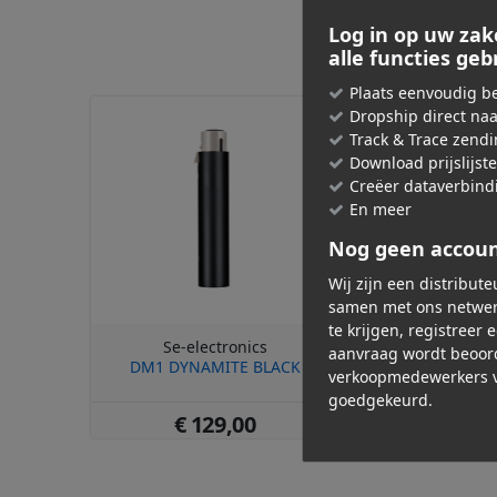
Log in op uw zak
alle functies ge
Plaats eenvoudig be
Dropship direct na
Track & Trace zend
Download prijslijst
Creëer dataverbind
En meer
Nog geen accou
Wij zijn een distribut
samen met ons netwer
te krijgen, registreer 
Se-electronics
Se-elect
aanvraag wordt beoor
DM1 DYNAMITE BLACK
DM2 TNT
verkoopmedewerkers v
goedgekeurd.
€ 129,00
€ 149