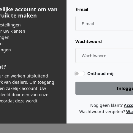
Gerelateerde producten
elijke account om van
E-mail
bruik te maken
stellingen
ar uw klanten
ingen
Wachtwoord
en
ingen
nt?
Onthoud mij
eur en werken uitsluitend
k van dealers. Om toegang
Inlogg
een zakelijk account. Uw
ronics
Se-electronics
Se-
deeld door een van onze
 BLACK
DM3 BLACK
oordat deze wordt
Nog geen klant?
Acc
Wachtwoord vergeten?
Wa
,00
€ 119,00
€