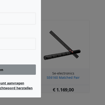
en
electronics
Se-electronics
SE6160
SE6160 Matched Pair
ount aanvragen
chtwoord herstellen
 569,00
€ 1.169,00