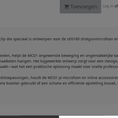
Toevoegen
Log in
o
clip die speciaal is ontworpen voor de sE6160 shotgunmicrofoon e
ieden, helpt de MC01 ongewenste beweging en ongemakkelijke kab
gnaalketen hangen. Het bijgewerkte ontwerp zorgt voor een stevige,
maakt—wat het een praktische oplossing maakt voor snelle professi
luidstoepassingen, houdt de MC01 je microfoon en inline accessoi
ine booster gebruikt of een schone en efficiënte opstelling bouwt,